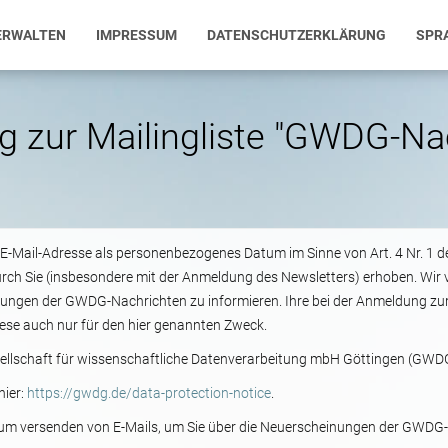
ERWALTEN
IMPRESSUM
DATENSCHUTZERKLÄRUNG
SPR
g zur Mailingliste "GWDG-Na
re E-Mail-Adresse als personenbezogenes Datum im Sinne von Art. 4 Nr. 1
urch Sie (insbesondere mit der Anmeldung des Newsletters) erhoben. Wir v
nungen der GWDG-Nachrichten zu informieren. Ihre bei der Anmeldung zu
ese auch nur für den hier genannten Zweck.
esellschaft für wissenschaftliche Datenverarbeitung mbH Göttingen (GWD
hier:
https://gwdg.de/data-protection-notice
.
h zum versenden von E-Mails, um Sie über die Neuerscheinungen der GWDG-